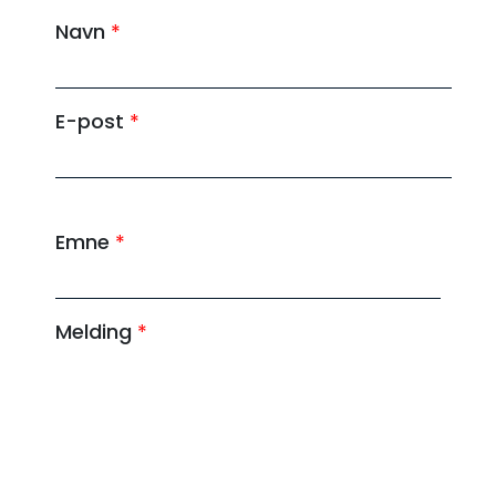
Navn
*
E-post
*
*
Emne
*
E
-
p
Melding
*
o
s
t
E
-