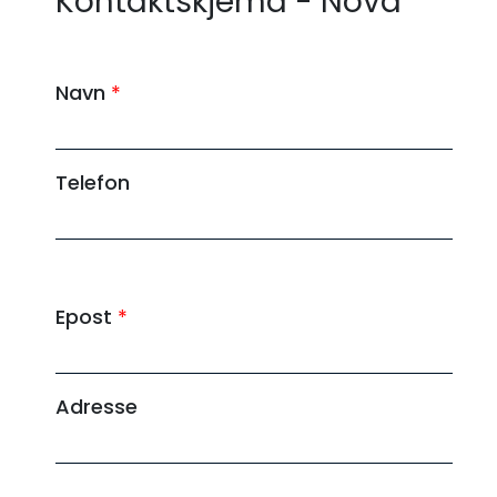
Kontaktskjema - Nova
A
d
Navn
*
r
e
s
Telefon
s
e
*
-
Epost
*
Adresse