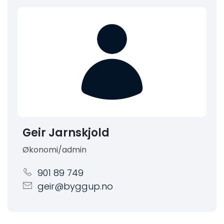
Geir Jarnskjold
Økonomi/admin
901 89 749
geir@byggup.no